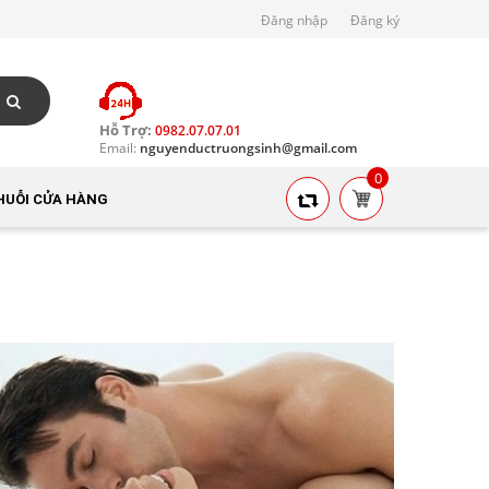
Đăng nhập
Đăng ký
Hỗ Trợ:
0982.07.07.01
Email:
nguyenductruongsinh@gmail.com
0
HUỖI CỬA HÀNG