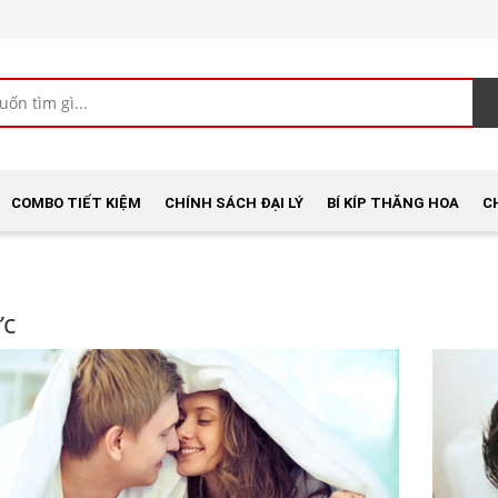
COMBO TIẾT KIỆM
CHÍNH SÁCH ĐẠI LÝ
BÍ KÍP THĂNG HOA
C
ức