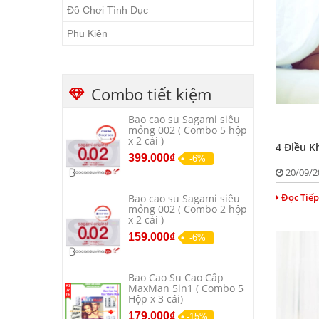
Đồ Chơi Tình Dục
Phụ Kiện
Combo tiết kiệm
Bao cao su Sagami siêu
mỏng 002 ( Combo 5 hộp
x 2 cái )
4 Điều K
399.000₫
-6%
20/09/
Đọc Tiếp
Bao cao su Sagami siêu
mỏng 002 ( Combo 2 hộp
x 2 cái )
159.000₫
-6%
Bao Cao Su Cao Cấp
MaxMan 5in1 ( Combo 5
Hộp x 3 cái)
179.000₫
-15%