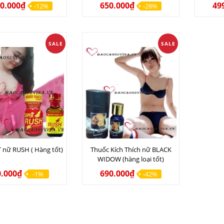
50.000₫
650.000₫
49
-12%
-28%
SALE
SALE
 nữ RUSH ( Hàng tốt)
Thuốc Kích Thích nữ BLACK
WIDOW (hàng loại tốt)
0.000₫
690.000₫
-1%
-42%