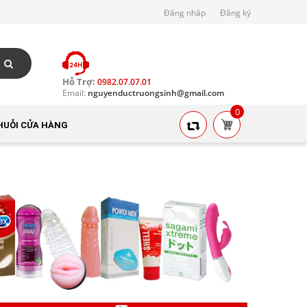
Đăng nhập
Đăng ký
Hỗ Trợ:
0982.07.07.01
Email:
nguyenductruongsinh@gmail.com
0
HUỖI CỬA HÀNG