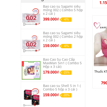
1.1
Bao cao su Sagami siêu
mỏng 002 ( Combo 5 hộp
x 2 cái )
399.000₫
-6%
Bao cao su Sagami siêu
mỏng 002 ( Combo 2 hộp
x 2 cái )
159.000₫
-6%
Bao Cao Su Cao Cấp
MaxMan 5in1 ( Combo 5
Hộp x 3 cái)
Thuốc KT
179.000₫
-15%
79
Bao cao su Shell 5 in 1 (
Combo 5 hộp x 3 cái )
159.000₫
-20%