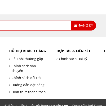
ĐĂNG KÝ
HỖ TRỢ KHÁCH HÀNG
HỢP TÁC & LIÊN KẾT
Câu hỏi thường gặp
Chính sách Đại Lý
Chính sách vận
chuyển
Chính sách đổi trả
Hướng dẫn đặt hàng
Hình thức thanh toán
© Bản quyền thuộc về
Baocaosuvina.vn
| Cung cấp bởi Sapo