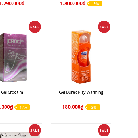
1.290.000₫
1.800.000₫
-5%
SALE
SALE
Gel Croc tím
Gel Durex Play Warming
.000₫
180.000₫
-17%
-3%
SALE
SALE