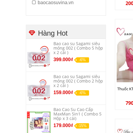
Rung P
20
baocaosuvina.vn
Mỏi Các
Hàng Hot
Bao cao su Sagami siêu
mỏng 002 ( Combo 5 hộp
x 2 cái )
399.000₫
-6%
Bao cao su Sagami siêu
mỏng 002 ( Combo 2 hộp
x 2 cái )
Thuốc KT
159.000₫
-6%
79
Bao Cao Su Cao Cấp
MaxMan 5in1 ( Combo 5
Hộp x 3 cái)
179.000₫
-15%