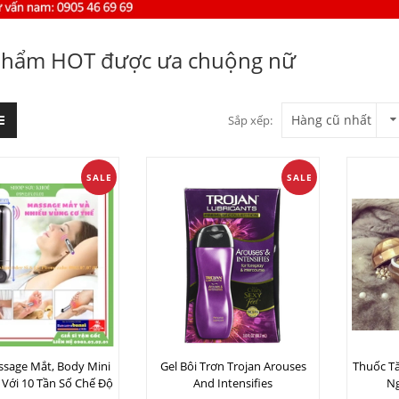
phẩm HOT được ưa chuộng nữ
Hàng cũ nhất
Sắp xếp:
SALE
SALE
sage Mắt, Body Mini
Gel Bôi Trơn Trojan Arouses
Thuốc Tă
 Với 10 Tần Số Chế Độ
And Intensifies
N