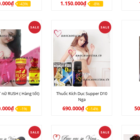
hù Hợp Giải Toả Đau
0.000₫
1.150.000₫
-43%
-8%
 Vùng Cơ, Huyệt Trên
Cơ Thể.
SALE
SALE
 nữ RUSH ( Hàng tốt)
Thuốc Kích Dục Supper D10
Nga
0.000₫
690.000₫
50
-1%
-14%
SALE
SALE