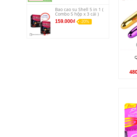
Bao cao su Shell 5 in 1 (
Combo 5 hộp x 3 cái )
159.000₫
-20%
Q
48