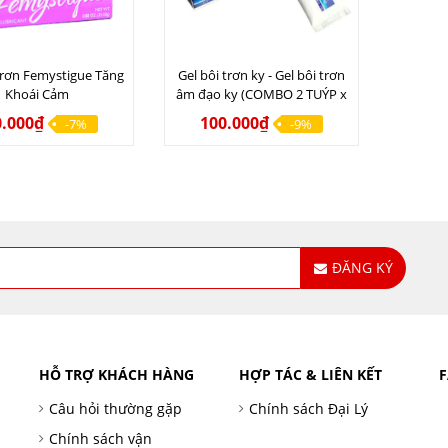
trơn Femystigue Tăng
Gel bôi trơn ky - Gel bôi trơn
Khoái Cảm
âm đạo ky (COMBO 2 TUÝP x
50ML)
0.000₫
100.000₫
-7%
-9%
ĐĂNG KÝ
HỖ TRỢ KHÁCH HÀNG
HỢP TÁC & LIÊN KẾT
Câu hỏi thường gặp
Chính sách Đại Lý
Chính sách vận