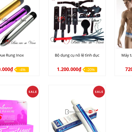
ue Rung Inox
Bộ dụng cụ nô lệ tình dục
Máy t
0.000₫
1.200.000₫
72
-4%
-20%
SALE
SALE