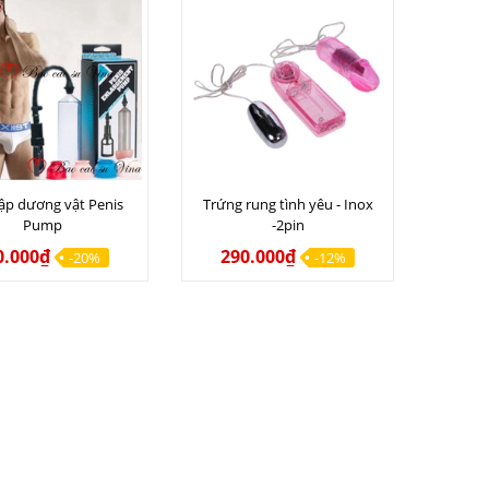
ập dương vật Penis
Trứng rung tình yêu - Inox
Pump
-2pin
0.000₫
290.000₫
-20%
-12%