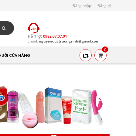
Đăng nhập
Đăng ký
Hỗ Trợ:
0982.07.07.01
Email:
nguyenductruongsinh@gmail.com
0
HUỖI CỬA HÀNG