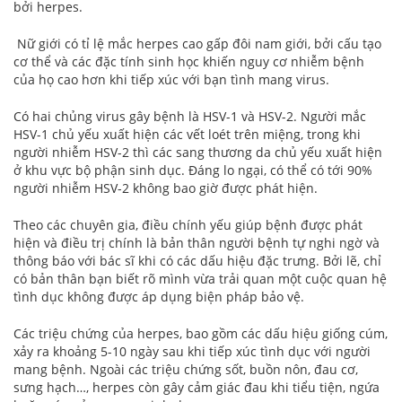
bởi herpes.
Nữ giới có tỉ lệ mắc herpes cao gấp đôi nam giới, bởi cấu tạo
cơ thể và các đặc tính sinh học khiến nguy cơ nhiễm bệnh
của họ cao hơn khi tiếp xúc với bạn tình mang virus.
Có hai chủng virus gây bệnh là HSV-1 và HSV-2. Người mắc
HSV-1 chủ yếu xuất hiện các vết loét trên miệng, trong khi
người nhiễm HSV-2 thì các sang thương da chủ yếu xuất hiện
ở khu vực bộ phận sinh dục. Đáng lo ngại, có thể có tới 90%
người nhiễm HSV-2 không bao giờ được phát hiện.
Theo các chuyên gia, điều chính yếu giúp bệnh được phát
hiện và điều trị chính là bản thân người bệnh tự nghi ngờ và
thông báo với bác sĩ khi có các dấu hiệu đặc trưng. Bởi lẽ, chỉ
có bản thân bạn biết rõ mình vừa trải quan một cuộc quan hệ
tình dục không được áp dụng biện pháp bảo vệ.
Các triệu chứng của herpes, bao gồm các dấu hiệu giống cúm,
xảy ra khoảng 5-10 ngày sau khi tiếp xúc tình dục với người
mang bệnh. Ngoài các triệu chứng sốt, buồn nôn, đau cơ,
sưng hạch…, herpes còn gây cảm giác đau khi tiểu tiện, ngứa