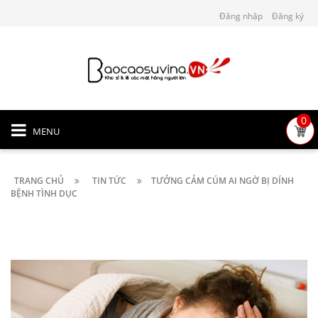
Đăng nhập
Đăng ký
0
MENU
TRANG CHỦ
TIN TỨC
TƯỞNG CẢM CÚM AI NGỜ BỊ DÍNH
BỆNH TÌNH DỤC