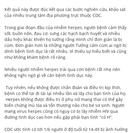
Kết quả này được đúc kết qua các bước nghiên cứu, khảo sát
của nhiều trung tâm địa phương trực thuộc CDC.
Trong giai đoạn đầu của nhiễm herpes, người bệnh cảm thấy
sốt, buồn nôn, đau cơ, sưng các hạch bạch huyết và nhiều
dấu hiệu khác khiến họ tưởng rằng mình chỉ đơn giản là bị
cúm. Đơn giản hơn là những người Tưởng cảm cúm ai ngờ bị
dính bệnh tình dục là rất nhiều. Vì thiếu sự hiểu biết và cũng
như không khám bệnh rõ ràng.
Nhiều người nhiễm herpes trải qua cơn bệnh rất nhẹ nên
không nghi ngờ gì về căn bệnh tình dục này.
Tuy nhiên, nếu không được chẩn đoán và điều trị kịp thời,
bệnh có thể tái đi tái lại nhiều lần và lây cho bạn tình của họ.
Herpes không được điều trị ở phụ nữ mang thai có thể gây
biến chứng mù lòa và tổn thương não cho bé sơ sinh. Người
mang virus herpes cũng có nguy cơ bị lây nhiễm HIV qua
đường tình dục cao hơn nếu gặp phải bạn tình "có H".
CDC ước tính có tới 1/6 người ở độ tuổi từ 14-49 bị ảnh hưởng