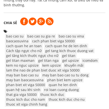
những thay đổi này. Tất cả những cảm xúc là điều dễ hiểu và
bình thường.
CHIA SẺ
bao cao su
bao cao su gia re
bao cao su vina
baocaosuvina
cach phan biet viga 50000
cach quan he an toan
cach quan he de len dinh
Cách tập ngực cho nữ
gel tang kich thuoc duong vat
gel tăng kích thước ngực cho nữ
gel titan
gel titan maxman
gel titan nga
gel upsize
icomdom
kem no nguc upsize
kem upsize
khuyến mãi
lam the nao de phan biet duoc xit viga 50000
may ban bao cao su
may ban bao cao su tu dong
may ban baocaosuvina
phan biet kem upsize
phan biet xit viga 50000
quan he len dinh
quan hệ sau khi sinh
roi loan cuong duong
that gia viga 50000
thuoc kich duc
thuoc kich duc cho nam
thuoc kich duc cho nu
thuoc xit viga chinh hang