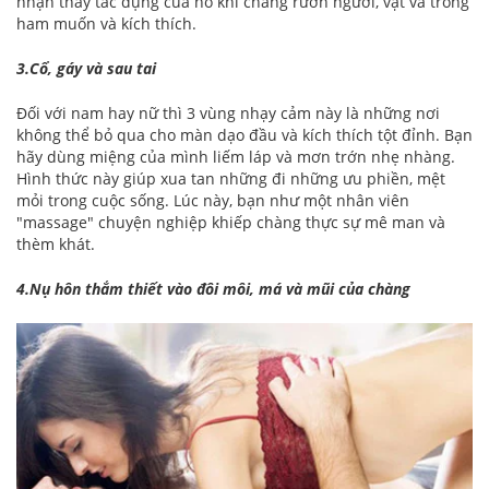
nhận thấy tác dụng của nó khi chàng rướn người, vật vã trong
ham muốn và kích thích.
3.Cổ, gáy và sau tai
Đối với nam hay nữ thì 3 vùng nhạy cảm này là những nơi
không thể bỏ qua cho màn dạo đầu và kích thích tột đỉnh. Bạn
hãy dùng miệng của mình liếm láp và mơn trớn nhẹ nhàng.
Hình thức này giúp xua tan những đi những ưu phiền, mệt
mỏi trong cuộc sống. Lúc này, bạn như một nhân viên
"massage" chuyện nghiệp khiếp chàng thực sự mê man và
thèm khát.
4.Nụ hôn thắm thiết vào đôi môi, má và mũi của chàng