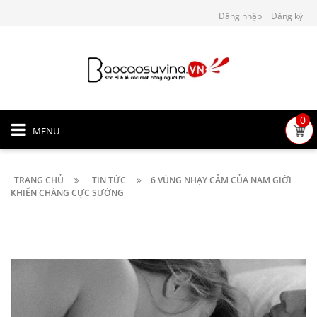
Đăng nhập
Đăng ký
0
MENU
TRANG CHỦ
TIN TỨC
6 VÙNG NHẠY CẢM CỦA NAM GIỚI
KHIẾN CHÀNG CỰC SƯỚNG