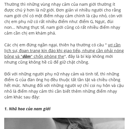
Thường thì những vùng nhạy cảm của nam giới thường ít
được chú ý hơn là nữ giới. Đơn giản vì nhiều người cho rằng
nam giới chỉ có một điểm nhạy cảm chính là cậu nhỏ, còn với
chị em phụ nữ có rất nhiều điểm như: điểm G, Ngực, đùi
non... Nhưng thực tế, nam giới cũng có rất nhiều điểm nhạy
cảm cần chị em khám phá.
Các chị em đừng ngần ngại, thiên hạ thường có câu "
vợ cần
lịch sự, đoan trang kín đáo khi giao tiếp, nhưng cần phải nóng
bỏng và "
dâm
" chốn phòng the
", đây là bí kíp không mới
nhưng cũng không hề cũ để giữ chặt chồng.
Đối với những người phụ nữ nhạy cảm và tinh tế, thì những
điểm G của đàn ông họ đều thuộc tất tần tật và chiều chồng
hết mức. Nhưng đối với những người vợ chỉ coi nụ hôn và cậu
nhỏ là điểm nhạy cảm thì cần biết thêm những điểm nhạy
cảm khác sau đây:
1. Nhũ hoa của nam giới