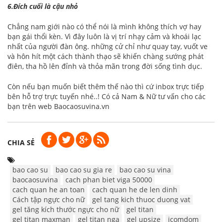
6.Đích cuối là cậu nhỏ
Chẳng nam giới nào có thể nói là mình không thích vợ hay
bạn gái thổi kèn. Vì đây luôn là vị trí nhạy cảm và khoái lạc
nhất của người đàn ông. những cử chỉ như quay tay, vuốt ve
và hôn hít một cách thành thạo sẽ khiến chàng sướng phát
điên, tha hồ lên đỉnh và thỏa mãn trong đời sống tình dục.
Còn nếu bạn muốn biết thêm thế nào thì cứ inbox trực tiếp
bên hỗ trợ trực tuyến nhé..! Có cả Nam & Nữ tư vấn cho các
bạn trên web
Baocaosuvina.vn
CHIA SẺ
bao cao su
bao cao su gia re
bao cao su vina
baocaosuvina
cach phan biet viga 50000
cach quan he an toan
cach quan he de len dinh
Cách tập ngực cho nữ
gel tang kich thuoc duong vat
gel tăng kích thước ngực cho nữ
gel titan
gel titan maxman
gel titan nga
gel upsize
icomdom