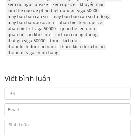
kem no nguc upsize
kem upsize
khuyến mãi
lam the nao de phan biet duoc xit viga 50000
may ban bao cao su
may ban bao cao su tu dong
may ban baocaosuvina
phan biet kem upsize
phan biet xit viga 50000
quan he len dinh
quan hệ sau khi sinh
roi loan cuong duong
that gia viga 50000
thuoc kich duc
thuoc kich duc cho nam
thuoc kich duc cho nu
thuoc xit viga chinh hang
Viết bình luận