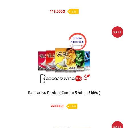
119.000₫
-8%
SALE
Bao cao su Runbo ( Combo 5 hộp x 5 kiểu )
99.000₫
-18%
SALE