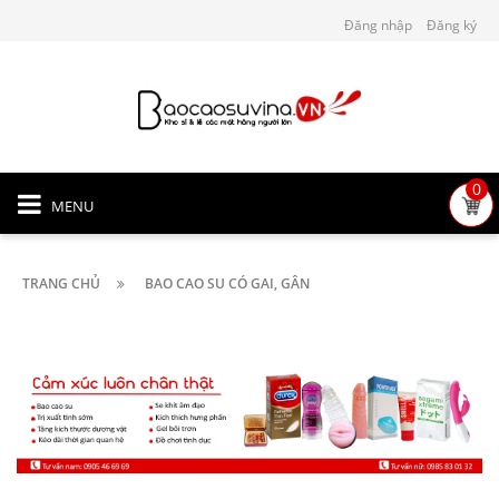
Đăng nhập
Đăng ký
0
MENU
TRANG CHỦ
BAO CAO SU CÓ GAI, GÂN