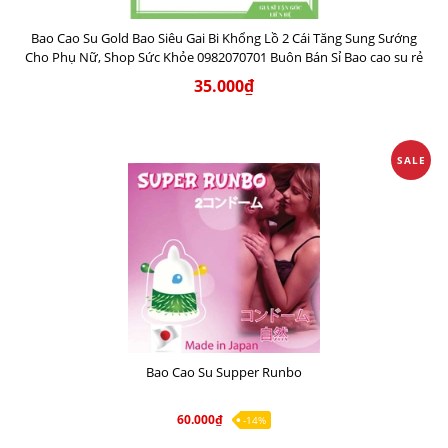
Bao Cao Su Gold Bao Siêu Gai Bi Khổng Lồ 2 Cái Tăng Sung Sướng
Cho Phụ Nữ, Shop Sức Khỏe 0982070701 Buôn Bán Sỉ Bao cao su rẻ
nhất
35.000₫
SALE
Bao Cao Su Supper Runbo
60.000₫
-14%