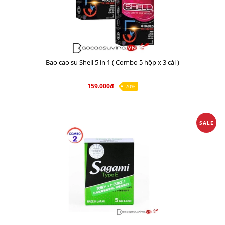
Bao cao su Shell 5 in 1 ( Combo 5 hộp x 3 cái )
159.000₫
-20%
SALE