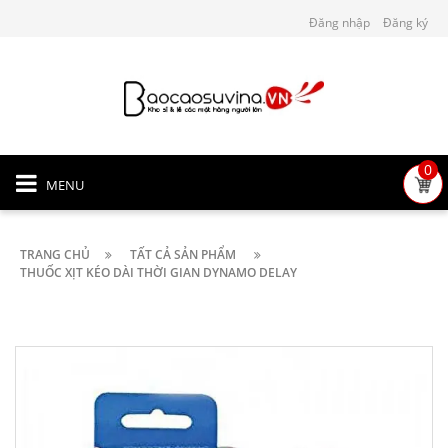
Đăng nhập
Đăng ký
0
MENU
TRANG CHỦ
TẤT CẢ SẢN PHẨM
THUỐC XỊT KÉO DÀI THỜI GIAN DYNAMO DELAY