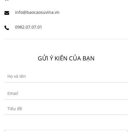
info@baocaosuvina.vn
0982.07.07.01
GỬI Ý KIẾN CỦA BẠN