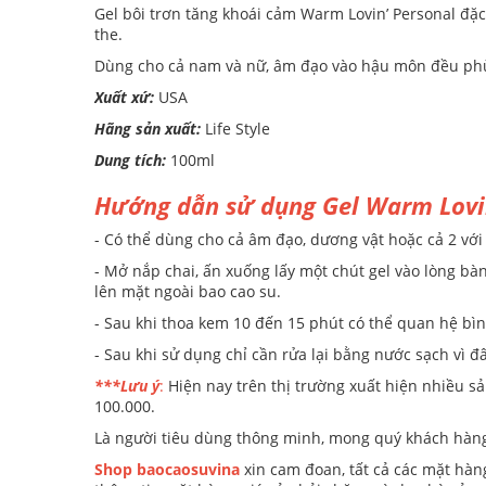
Gel bôi trơn tăng khoái cảm Warm Lovin’ Personal đặc
the.
Dùng cho cả nam và nữ, âm đạo vào hậu môn đều phù h
Xuất xứ:
USA
Hãng sản xuất:
Life Style
Dung tích:
100ml
Hướng dẫn sử dụng Gel Warm Lovi
- Có thể dùng cho cả âm đạo, dương vật hoặc cả 2 với l
- Mở nắp chai, ấn xuống lấy một chút gel vào lòng bà
lên mặt ngoài bao cao su.
- Sau khi thoa kem 10 đến 15 phút có thể quan hệ bì
- Sau khi sử dụng chỉ cần rửa lại bằng nước sạch vì đâ
***Lưu ý
:
Hiện nay trên thị trường xuất hiện nhiều s
100.000.
Là người tiêu dùng thông minh, mong quý khách hàng
Shop baocaosuvina
xin cam đoan, tất cả các mặt hàn