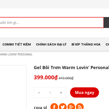
COMBO TIẾT KIỆM
CHÍNH SÁCH ĐẠI LÝ
BÍ KÍP THĂNG HOA
C
WARM LOVIN’ PERSONAL
Gel Bôi Trơn Warm Lovin’ Persona
399.000₫
410.000₫
Mua ngay
CHIA SẺ