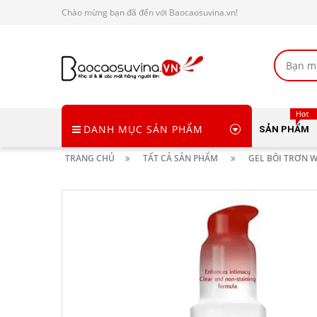
Chào mừng bạn đã đến với Baocaosuvina.vn!
DANH MỤC SẢN PHẨM
SẢN PHẨM
TRANG CHỦ
TẤT CẢ SẢN PHẨM
GEL BÔI TRƠN 