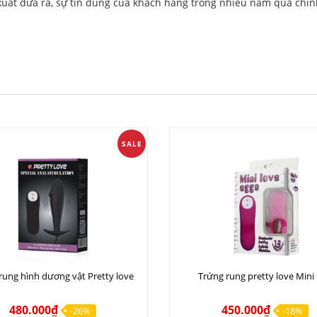
 xuất đưa ra, sự tin dùng của khách hàng trong nhiều năm qua chín
SALE
rung hình dương vật Pretty love
Trứng rung pretty love Mini
480.000₫
450.000₫
-26%
-18%