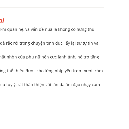
al
 khi quan hệ, và vấn đề nữa là không có hứng thú
 rắc rối trong chuyện tình dục, lấy lại sự tự tin và
hất nhờn của phụ nữ nên cực lành tính, hỗ trợ tăng
không thể thiếu được cho từng nhịp yêu trơn mượt, cảm
u tùy ý, rất thân thiện với làn da âm đạo nhạy cảm