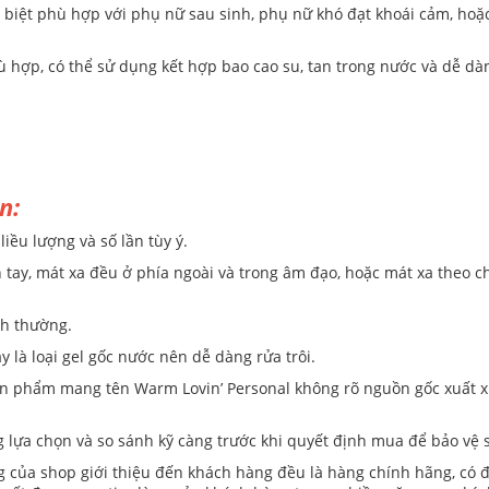
 biệt phù hợp với phụ nữ sau sinh, phụ nữ khó đạt khoái cảm, hoặc 
ợp, có thể sử dụng kết hợp bao cao su, tan trong nước và dễ dàn
n:
iều lượng và số lần tùy ý.
n tay, mát xa đều ở phía ngoài và trong âm đạo, hoặc mát xa theo c
nh thường.
y là loại gel gốc nước nên dễ dàng rửa trôi.
ản phẩm mang tên Warm Lovin’ Personal không rõ nguồn gốc xuất x
 lựa chọn và so sánh kỹ càng trước khi quyết định mua để bảo vệ
g của shop giới thiệu đến khách hàng đều là hàng chính hãng, có 