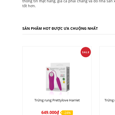
thông tin mặt hàng, giá cả phải chăng và do nhà sản
tốt hơn.
SẢN PHẨM HOT ĐƯỢC ƯA CHUỘNG NHẤT
SALE
Trứng rung Prettylove Harriet
Trứng 
649.000₫
-24%