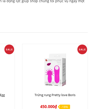
h là động lực giúp shop chúng tôi phục vụ ngày một
SALE
SALE
 Egg
Trứng rung Pretty love Boris
450.000₫
-18%