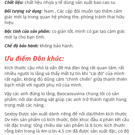
Chất liệu:
chất liệu nhựa y tế dùng sản xuất bao cao su
Đối tượng sử dụng
: Nam , Các cặp đôi muốn tạo thêm cảm
giác mới lạ trong quan hệ phòng the, phòng tránh thai hữu
hiệu
Đặc tính của sản phẩm:
co giản tốt, mình có gai tạo cảm giác
mới lạ cho bạn tình.
Chế độ bảo hành:
không bảo hành.
Ưu điểm Đôn khúc:
Kích thước cậu nhỏ là vấn đề mà đàn ông rất quan tâm, rất
nhiều người lo lắng và thấy mất tự tin khi “cái đó” của mình
rất ngắn, không đủ dũng cảm “chinh chiến” giữa thanh thiên
bạch nhật với người phụ nữ của mình.
Vậy các anh đừng lo lắng, Baocaosuvina chúng tôi có sản
phẩm: nối dài dương vật giúp các anh trở thành người hùng
trong mắt các nàng.
Sextoy Được sản xuất dành riêng để nối dài/thêm kích thước
Dv nên sản phẩm có kích thước, Đôn khúc đầu 4 phân kết cấu
rất đặc trưng: tổng chiều dài sản phẩm là 8.5cm; kích thước
rỗng bên trong là 4m (còn 4.5 cm đã được sản xuất đặc, có độ