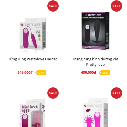
SALE
SALE
Trứng rung Prettylove Harriet
Trứng rung hình dương vật
Pretty love
649.000₫
480.000₫
-24%
-26%
SALE
SALE