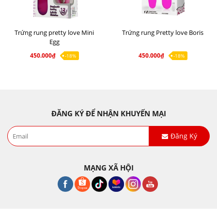
Trứng rung pretty love Mini
Trứng rung Pretty love Boris
Egg
450.000₫
450.000₫
-18%
-18%
ĐĂNG KÝ ĐỂ NHẬN KHUYẾN MẠI
Đăng Ký
MẠNG XÃ HỘI