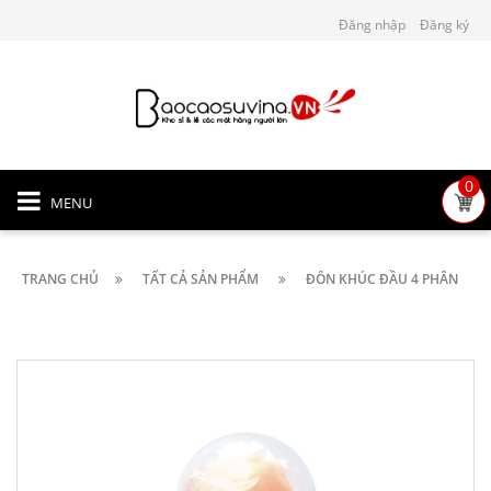
Đăng nhập
Đăng ký
0
MENU
TRANG CHỦ
TẤT CẢ SẢN PHẨM
ĐÔN KHÚC ĐẦU 4 PHÂN