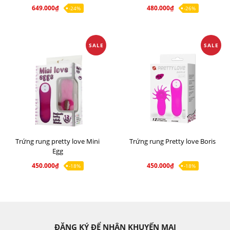
649.000₫
480.000₫
-24%
-26%
SALE
SALE
Trứng rung pretty love Mini
Trứng rung Pretty love Boris
Egg
450.000₫
450.000₫
-18%
-18%
ĐĂNG KÝ ĐỂ NHẬN KHUYẾN MẠI