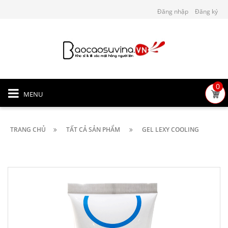
Đăng nhập
Đăng ký
0
MENU
TRANG CHỦ
TẤT CẢ SẢN PHẨM
GEL LEXY COOLING