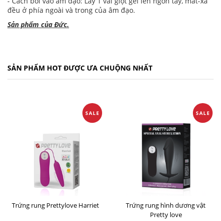
- Cách bôi vào âm đạo: Lấy 1 vài giọt gel lên ngón tay, mát-xa
đều ở phía ngoài và trong của âm đạo.
Sản phẩm của Đức.
SẢN PHẨM HOT ĐƯỢC ƯA CHUỘNG NHẤT
SALE
SALE
Trứng rung Prettylove Harriet
Trứng rung hình dương vật
Pretty love