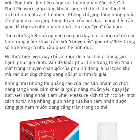
Với công thức tiên tiến cùng các thành phần đặc chế, Gel
Shell Pleasure giúp tăng khoái cảm, kích thích âm đạo tiết
dịch nhờn một cách tự nhiên. Không chỉ giúp tăng hưng phấn
ở nữ giới mà còn giúp tăng độ ẩm của âm đạo, mang đến cảm
giác dễ chịu và nhẹ nhành nhất cho cuộc “yêu” của bạn.
Theo những kết quả nghiên cứu gần đây, đa số phụ nữ đều bị
tình trạng giảm khoái cảm với “chuyện ấy”, gần như 90% trong
số họ không có nhu cầu quan hệ tình dục.
Họ thực hiện việc này chỉ với mục đích là chiều chồng, giữ
hạnh phúc gia đình. Vấn đề khắc phục tình trạng thiếu “mặn
mà” trong chuyện chăn gối của phụ nữ đang là bài toán khó
mà các đức ông chồng đang nổ lực đi tìm lời giải.
Không như những lời quảng cáo của các sản phẩm có chức
năng tăng khoái cảm khác là “giúp nàng muốn yêu ngay lập
tức”,
Gel Tăng Khoái Cảm Shell Pleasure
kích thích “cô bé” một
cách từ từ, nhẹ nhàng, giúp nàng của bạn cảm nhận được
từng giọt ham muốn đang căng tràn trong cơ thể.