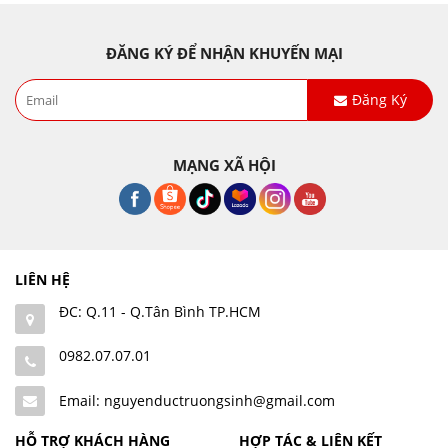
ĐĂNG KÝ ĐỂ NHẬN KHUYẾN MẠI
Đăng Ký
MẠNG XÃ HỘI
LIÊN HỆ
ĐC: Q.11 - Q.Tân Bình TP.HCM
0982.07.07.01
Email: nguyenductruongsinh@gmail.com
HỖ TRỢ KHÁCH HÀNG
HỢP TÁC & LIÊN KẾT