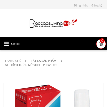
Đăng nhập
Đăng ký
0
MENU
TRANG CHỦ
TẤT CẢ SẢN PHẨM
GEL KÍCH THÍCH NỮ SHELL PLEASURE