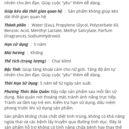
nhiên cho âm đạo. Giúp cuộc “yêu” thêm dễ dàng.
Giúp kéo dài thời gian quan hệ
: Sản phẩm không giúp kéo
dài thời gian quan hệ
Thành phần
: Water (Eau), Propylene Glycol, Polysorbate 60,
Benzoic Acid, Menthyl Lactate, Methyl Salicylate, Parfum
(Fragrance), SodiumHydroxid.
Hạn sử dụng
: 5 năm
Mùi hương
: Không
Thể tích (trọng lượng)
: Chai 60ml
Đặc Tính
: Giúp tăng khoái cảm cho nữ giới. Tăng độ ẩm tự
nhiên cho âm đạo. Giúp cuộc “yêu” thêm dễ dàng.
Thời Hạn Sử Dụng
: 5 năm kể từ ngày sản xuất.
Phương Thức Bảo Quản:
Đậy nắp sản phẩm sau mỗi lần sử
dụng. Bảo quản nơi thoáng mát, tránh ánh nắng trực tiếp.
Tránh xa tầm tay trẻ em. Kiểm tra hạn sử dụng, dấu niêm
phong trước khi sử dụng sản phẩm.
Sản phẩm không chứa chất diệt tinh trùng, không có khả năng
ngừa thai và các bệnh lây truyền qua đường tình dục. Đây là
sản phẩm hỗ trợ không có tính năng chữa bệnh hay thay thế