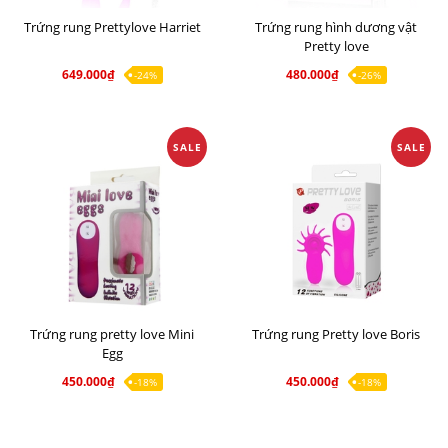
Trứng rung Prettylove Harriet
Trứng rung hình dương vật
Pretty love
649.000₫
480.000₫
-24%
-26%
SALE
SALE
Trứng rung pretty love Mini
Trứng rung Pretty love Boris
Egg
450.000₫
450.000₫
-18%
-18%