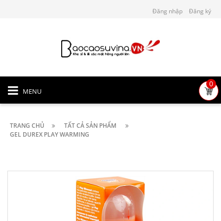
Đăng nhập
Đăng ký
0
MENU
TRANG CHỦ
TẤT CẢ SẢN PHẨM
GEL DUREX PLAY WARMING