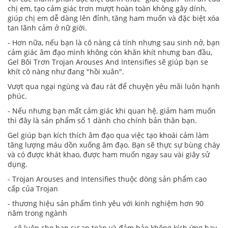
chị em, tạo cảm giác trơn mượt hoàn toàn không gây dính,
giúp chị em dễ dàng lên đỉnh, tăng ham muốn và đặc biệt xóa
tan lãnh cảm ở nữ giới.
- Hơn nữa, nếu bạn là cô nàng cá tính nhưng sau sinh nở, bạn
cảm giác âm đạo mình không còn khăn khít nhưng ban đầu,
Gel Bôi Trơn Trojan Arouses And Intensifies sẽ giúp bạn se
khít cô nàng như đang "hồi xuân".
Vượt qua ngại ngùng và đau rát để chuyện yêu mãi luôn hạnh
phúc.
- Nếu nhưng bạn mất cảm giác khi quan hệ, giảm ham muốn
thì đây là sản phẩm số 1 dành cho chính bản thân bạn.
Gel giúp bạn kích thích âm đạo qua việc tạo khoái cảm làm
tăng lượng máu dồn xuống âm đạo. Bạn sẽ thực sự bùng cháy
và có được khát khao, được ham muốn ngay sau vài giây sử
dụng.
- Trojan Arouses and Intensifies thuộc dòng sản phẩm cao
cấp của Trojan
- thương hiệu sản phẩm tình yêu với kinh nghiệm hơn 90
năm trong ngành
- sẽ luôn cho bạn sự an toàn và đảm bảo không kích ứng hay