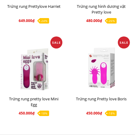
Trứng rung Prettylove Harriet
Trứng rung hình dương vật
Pretty love
649.000₫
480.000₫
-24%
-26%
SALE
SALE
Trứng rung pretty love Mini
Trứng rung Pretty love Boris
Egg
450.000₫
450.000₫
-18%
-18%