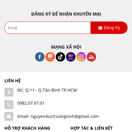
ĐĂNG KÝ ĐỂ NHẬN KHUYẾN MẠI
Đăng Ký
MẠNG XÃ HỘI
LIÊN HỆ
ĐC: Q.11 - Q.Tân Bình TP.HCM
0982.07.07.01
Email: nguyenductruongsinh@gmail.com
HỖ TRỢ KHÁCH HÀNG
HỢP TÁC & LIÊN KẾT