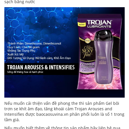
sạch bằng nước
Nếu muốn cải thiện vấn đề phong the thì sản phẩm Gel bôi
trơn se khít âm đạo, tăng khoái cảm Trojan Arouses and
Intensifies được baocaosuvina.vn phân phối luôn là số 1 trong
tầm giá.
Nếu muốn biết thêm về thông tin sản phẩm hãy liên hệ qua