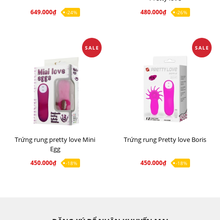
649.000₫
480.000₫
-24%
-26%
SALE
SALE
Trứng rung pretty love Mini
Trứng rung Pretty love Boris
Egg
450.000₫
450.000₫
-18%
-18%