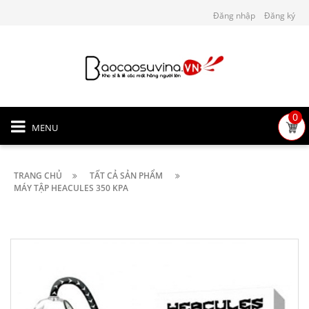
Đăng nhập
Đăng ký
0
MENU
TRANG CHỦ
TẤT CẢ SẢN PHẨM
MÁY TẬP HEACULES 350 KPA