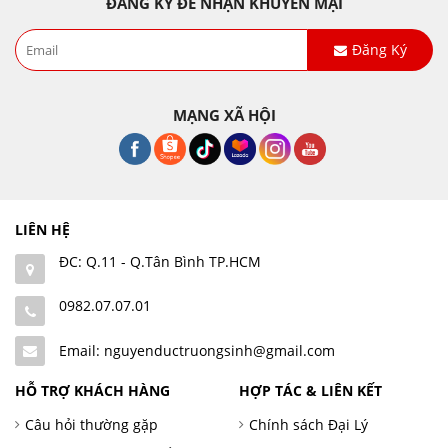
ĐĂNG KÝ ĐỂ NHẬN KHUYẾN MẠI
Đăng Ký
MẠNG XÃ HỘI
LIÊN HỆ
ĐC: Q.11 - Q.Tân Bình TP.HCM
0982.07.07.01
Email: nguyenductruongsinh@gmail.com
HỖ TRỢ KHÁCH HÀNG
HỢP TÁC & LIÊN KẾT
Câu hỏi thường gặp
Chính sách Đại Lý