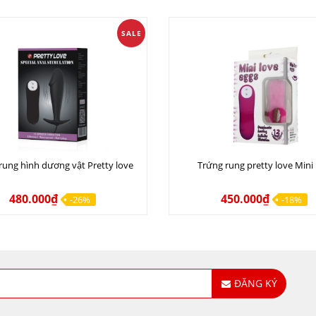
SALE
rung hình dương vật Pretty love
Trứng rung pretty love Mini
480.000₫
450.000₫
-26%
-18%
ĐĂNG KÝ