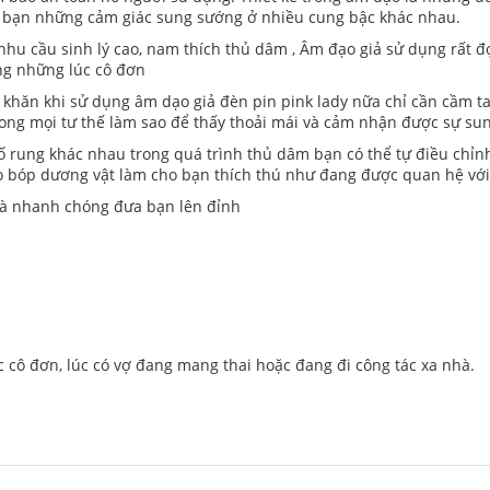
 bạn những cảm giác sung sướng ở nhiều cung bậc khác nhau.
nhu cầu sinh lý cao, nam thích thủ dâm , Âm đạo giả sử dụng rất đ
ong những lúc cô đơn
 khăn khi sử dụng âm dạo giả đèn pin pink lady nữa chỉ cần cầm ta
trong mọi tư thế làm sao để thấy thoải mái và cảm nhận được sự s
 số rung khác nhau trong quá trình thủ dâm bạn có thể tự điều chỉ
co bóp dương vật làm cho bạn thích thú như đang được quan hệ với
và nhanh chóng đưa bạn lên đỉnh
 cô đơn, lúc có vợ đang mang thai hoặc đang đi công tác xa nhà.