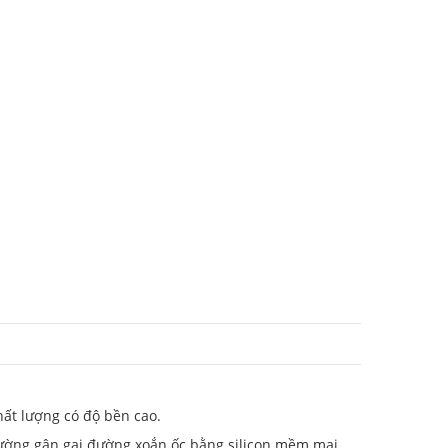
hất lượng có độ bền cao.
đường gân gai đường xoắn ốc bằng silicon mềm mại