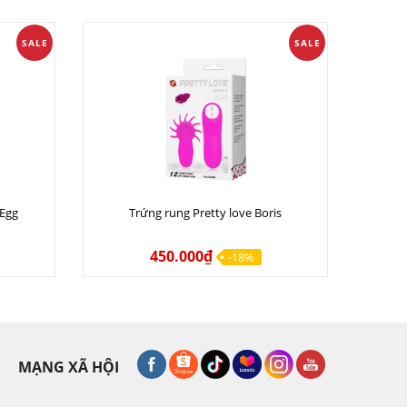
SALE
SALE
 Egg
Trứng rung Pretty love Boris
450.000₫
-18%
MẠNG XÃ HỘI