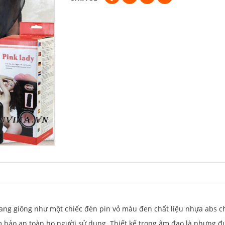
rang giông như một chiếc đèn pin vỏ màu đen chất liệu nhựa abs c
ảm bảo an toàn ho người sử dụng. Thiết kế trong âm đạo là nhưng 