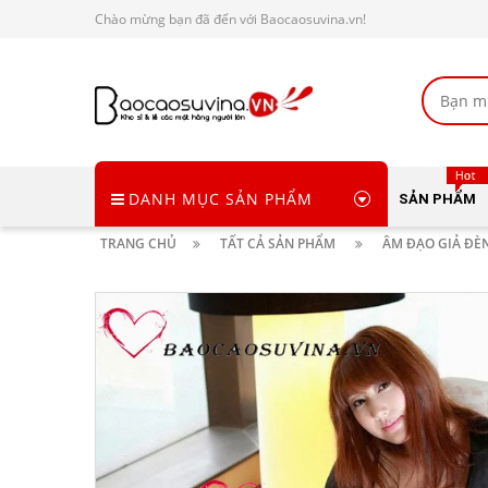
Chào mừng bạn đã đến với Baocaosuvina.vn!
DANH MỤC SẢN PHẨM
SẢN PHẨM
TRANG CHỦ
TẤT CẢ SẢN PHẨM
ÂM ĐẠO GIẢ ĐÈN