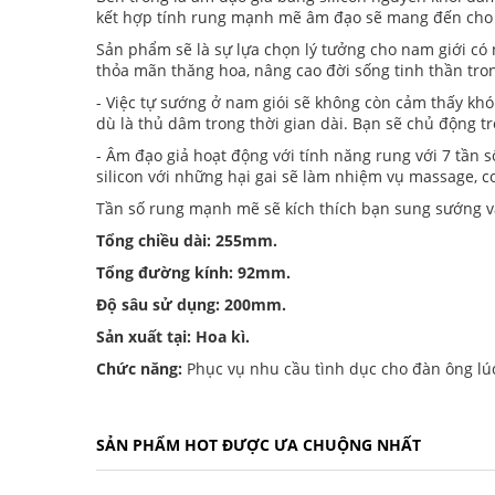
kết hợp tính rung mạnh mẽ âm đạo sẽ mang đến cho
Sản phẩm sẽ là sự lựa chọn lý tưởng cho nam giới có 
thỏa mãn thăng hoa, nâng cao đời sống tinh thần tr
- Việc tự sướng ở nam giói sẽ không còn cảm thấy khó
dù là thủ dâm trong thời gian dài. Bạn sẽ chủ động 
- Âm đạo giả hoạt động với tính năng rung với 7 tần
silicon với những hại gai sẽ làm nhiệm vụ massage, 
Tần số rung mạnh mẽ sẽ kích thích bạn sung sướng 
Tổng chiều dài: 255mm.
Tổng đường kính: 92mm.
Độ sâu sử dụng: 200mm.
Sản xuất tại: Hoa kì.
Chức năng:
Phục vụ nhu cầu tình dục cho đàn ông lúc
SẢN PHẨM HOT ĐƯỢC ƯA CHUỘNG NHẤT